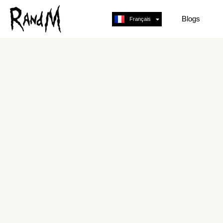
Blogs
Français
English