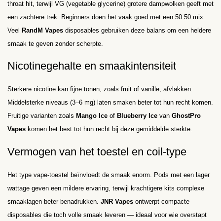
throat hit, terwijl VG (vegetable glycerine) grotere dampwolken geeft met
een zachtere trek. Beginners doen het vaak goed met een 50:50 mix.
Veel
RandM Vapes
disposables gebruiken deze balans om een heldere
smaak te geven zonder scherpte.
Nicotinegehalte en smaakintensiteit
Sterkere nicotine kan fijne tonen, zoals fruit of vanille, afvlakken.
Middelsterke niveaus (3–6 mg) laten smaken beter tot hun recht komen.
Fruitige varianten zoals
Mango Ice
of
Blueberry Ice
van
GhostPro
Vapes
komen het best tot hun recht bij deze gemiddelde sterkte.
Vermogen van het toestel en coil-type
Het type vape-toestel beïnvloedt de smaak enorm. Pods met een lager
wattage geven een mildere ervaring, terwijl krachtigere kits complexe
smaaklagen beter benadrukken.
JNR Vapes
ontwerpt compacte
disposables die toch volle smaak leveren — ideaal voor wie overstapt