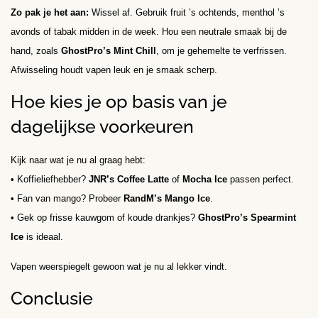
Zo pak je het aan:
Wissel af. Gebruik fruit ’s ochtends, menthol ’s
avonds of tabak midden in de week. Hou een neutrale smaak bij de
hand, zoals
GhostPro’s Mint Chill
, om je gehemelte te verfrissen.
Afwisseling houdt vapen leuk en je smaak scherp.
Hoe kies je op basis van je
dagelijkse voorkeuren
Kijk naar wat je nu al graag hebt:
• Koffieliefhebber?
JNR’s Coffee Latte
of
Mocha Ice
passen perfect.
• Fan van mango? Probeer
RandM’s Mango Ice
.
• Gek op frisse kauwgom of koude drankjes?
GhostPro’s Spearmint
Ice
is ideaal.
Vapen weerspiegelt gewoon wat je nu al lekker vindt.
Conclusie