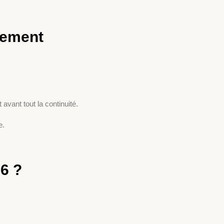
lement
 avant tout la continuité.
e.
26 ?