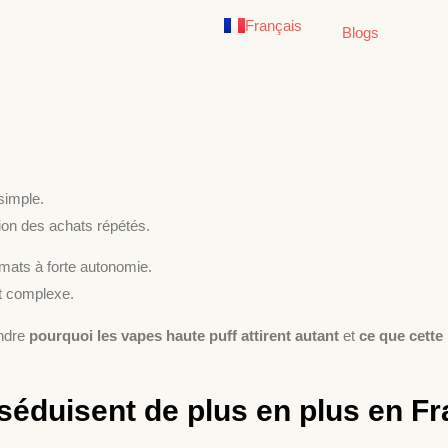
Français
English
Blogs
simple.
tion des achats répétés.
mats à forte autonomie.
t complexe.
endre
pourquoi les vapes haute puff attirent autant
et
ce que cette
séduisent de plus en plus en F