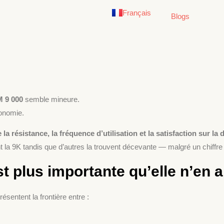
Français
English
Blogs
 9 000
semble mineure.
tonomie.
de la résistance, la fréquence d’utilisation et la satisfaction sur la
t la 9K tandis que d’autres la trouvent décevante — malgré un chiffre
plus importante qu’elle n’en a 
sentent la frontière entre :