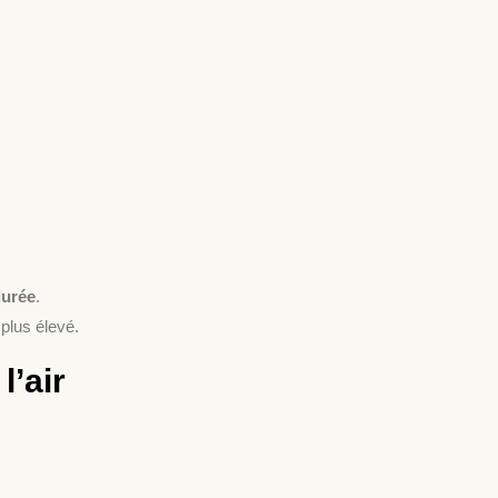
 durée
.
 plus élevé.
l’air