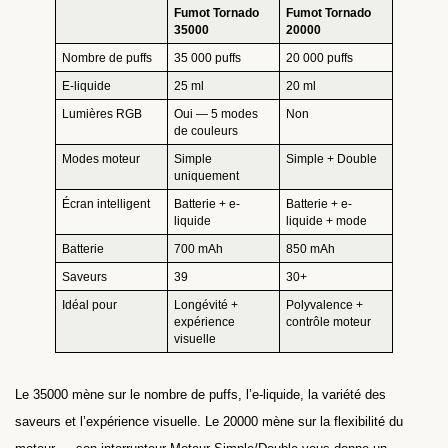
Fumot Tornado
Fumot Tornado
35000
20000
Nombre de puffs
35 000 puffs
20 000 puffs
E-liquide
25 ml
20 ml
Lumières RGB
Oui — 5 modes
Non
de couleurs
Modes moteur
Simple
Simple + Double
uniquement
Écran intelligent
Batterie + e-
Batterie + e-
liquide
liquide + mode
Batterie
700 mAh
850 mAh
Saveurs
39
30+
Idéal pour
Longévité +
Polyvalence +
expérience
contrôle moteur
visuelle
Le 35000 mène sur le nombre de puffs, l’e-liquide, la variété des
saveurs et l’expérience visuelle. Le 20000 mène sur la flexibilité du