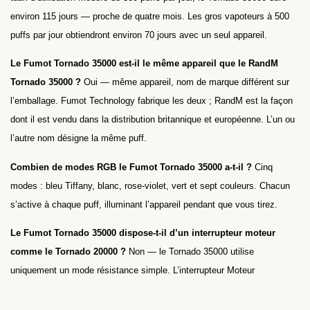
environ 115 jours — proche de quatre mois. Les gros vapoteurs à 500
puffs par jour obtiendront environ 70 jours avec un seul appareil.
Le Fumot Tornado 35000 est-il le même appareil que le RandM
Tornado 35000 ?
Oui — même appareil, nom de marque différent sur
l’emballage. Fumot Technology fabrique les deux ; RandM est la façon
dont il est vendu dans la distribution britannique et européenne. L’un ou
l’autre nom désigne la même puff.
Combien de modes RGB le Fumot Tornado 35000 a-t-il ?
Cinq
modes : bleu Tiffany, blanc, rose-violet, vert et sept couleurs. Chacun
s’active à chaque puff, illuminant l’appareil pendant que vous tirez.
Le Fumot Tornado 35000 dispose-t-il d’un interrupteur moteur
comme le Tornado 20000 ?
Non — le Tornado 35000 utilise
uniquement un mode résistance simple. L’interrupteur Moteur
Simple/Double du Tornado 20000 n’est pas disponible sur ce modèle.