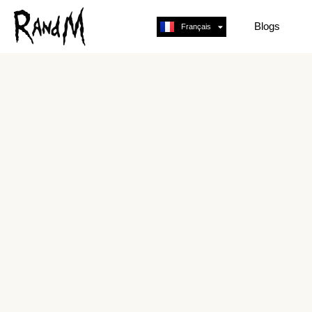
Blogs
Français
English